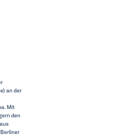
er
e) an der
pa. Mit
gern den
naus
Berliner