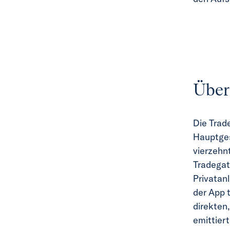
Über
Die Trade
Hauptgesc
vierzehn
Tradegat
Privatanl
der App 
direkten
emittiert