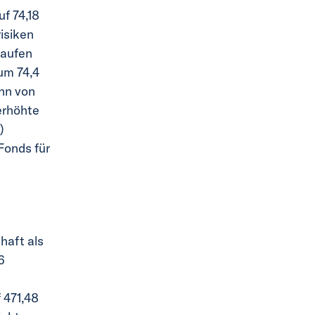
f 74,18
risiken
laufen
um 74,4
inn von
erhöhte
)
Fonds für
n
haft als
6
 471,48