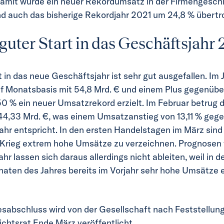
Damit wurde ein neuer Rekordumsatz in der Firmengesch
und auch das bisherige Rekordjahr 2021 um 24,8 % übertr
guter Start in das Geschäftsjahr
 in das neue Geschäftsjahr ist sehr gut ausgefallen. Im 
f Monatsbasis mit 54,8 Mrd. € und einem Plus gegenüber
50 % ein neuer Umsatzrekord erzielt. Im Februar betrug 
4,33 Mrd. €, was einem Umsatzanstieg von 13,11 % geg
ahr entspricht. In den ersten Handelstagen im März sind
-Krieg extrem hohe Umsätze zu verzeichnen. Prognosen 
r lassen sich daraus allerdings nicht ableiten, weil in d
aten des Jahres bereits im Vorjahr sehr hohe Umsätze e
esabschluss wird von der Gesellschaft nach Feststellun
ichtsrat Ende März veröffentlicht.