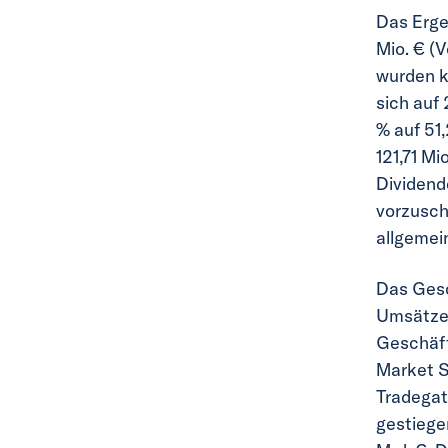
Das Erge
Mio. € (V
wurden k
sich auf
% auf 51
121,71 M
Dividend
vorzusch
allgemei
Das Gesc
Umsätzen
Geschäft
Market S
Tradegat
gestiege