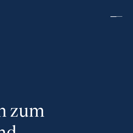
en zum
nd