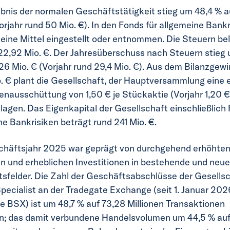
bnis der normalen Geschäftstätigkeit stieg um 48,4 % au
orjahr rund 50 Mio. €). In den Fonds für allgemeine Bank
eine Mittel eingestellt oder entnommen. Die Steuern be
 22,92 Mio. €. Der Jahresüberschuss nach Steuern stieg 
,26 Mio. € (Vorjahr rund 29,4 Mio. €). Aus dem Bilanzgew
io. € plant die Gesellschaft, der Hauptversammlung eine 
enausschüttung von 1,50 € je Stückaktie (Vorjahr 1,20 €
lagen. Das Eigenkapital der Gesellschaft einschließlich 
ne Bankrisiken beträgt rund 241 Mio. €.
häftsjahr 2025 war geprägt von durchgehend erhöhte
 und erheblichen Investitionen in bestehende und neue
sfelder. Die Zahl der Geschäftsabschlüsse der Gesellsc
pecialist an der Tradegate Exchange (seit 1. Januar 202
e BSX) ist um 48,7 % auf 73,28 Millionen Transaktionen
n; das damit verbundene Handelsvolumen um 44,5 % auf