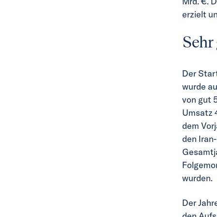
Mrd. €. 
erzielt 
Sehr 
Der Start
wurde au
von gut 
Umsatz 4
dem Vorj
den Iran
Gesamtjah
Folgemon
wurden.
Der Jahr
den Aufs